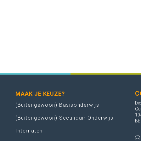
C
MAAK JE KEUZE?
Die
(Buitengewoon) Basisonderwijs
Gu
10
(Buitengewoon) Secundair Onderwijs
BE
Internaten