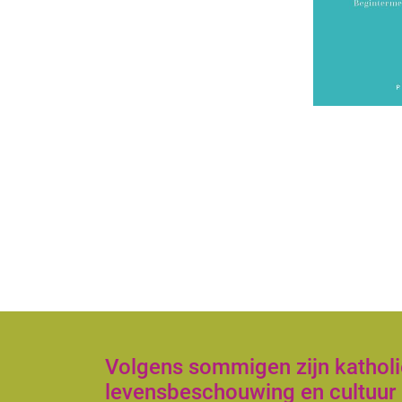
Volgens sommigen zijn katholie
levensbeschouwing en cultuur 