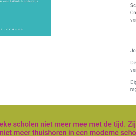
Sc
On
ve
Jo
De
ve
Di
re
ke scholen niet meer mee met de tijd. Zij
niet meer thuishoren in een moderne scho